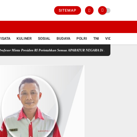
SITEMAP
ISATA
KULINER
SOSIAL
BUDAYA
POLRI
TNI
VIDIO
residen RI Perintahkan Semua APARATUR NEGARA Di Seluruh Indonesia Tertibkan bendera lu