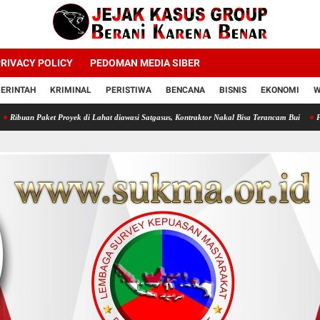
RIVACY POLICY
PEDOMAN MEDIA SIBER
ERINTAH
KRIMINAL
PERISTIWA
BENCANA
BISNIS
EKONOMI
W
Proyek di Lahat diawasi Satgasus, Kontraktor Nakal Bisa Terancam Bui
Profesor Minta P