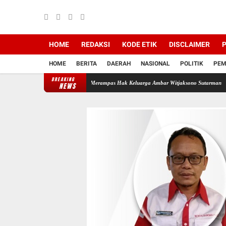
HOME
REDAKSI
KODE ETIK
DISCLAIMER
P
HOME
BERITA
DAERAH
NASIONAL
POLITIK
PEM
BREAKING
Backing Mafia Tanah Merampas Hak Keluarga Ambar Witjaksono Sutarman
Ribuan Paket 
NEWS