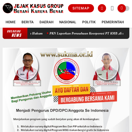
SITEMAP
HOME
BERITA
DAERAH
NASIONAL
POLITIK
PEMERINTAH
K
BREAKING
PKN Laporkan Perusahaan Koorporasi PT KMB ,di duga rusak dan han
NEWS