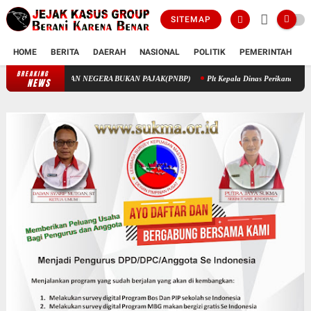
SITEMAP
HOME
BERITA
DAERAH
NASIONAL
POLITIK
PEMERINTAH
K
BREAKING
PENGELOLAAN KEUANGAN STIK MELALUI PENERIMAAN NEGERA BUKAN
NEWS