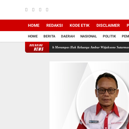
HOME
REDAKSI
KODE ETIK
DISCLAIMER
P
HOME
BERITA
DAERAH
NASIONAL
POLITIK
PEM
BREAKING
i Backing Mafia Tanah Merampas Hak Keluarga Ambar Witjaksono Sutarman
Ribuan Pake
NEWS