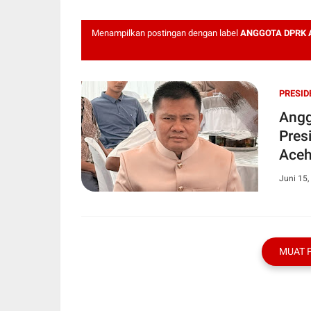
Menampilkan postingan dengan label
ANGGOTA DPRK 
PRESID
Angg
Pres
Ace
Juni 15,
MUAT 