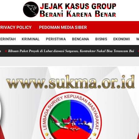
RIVACY POLICY
PEDOMAN MEDIA SIBER
ERINTAH
KRIMINAL
PERISTIWA
BENCANA
BISNIS
EKONOMI
W
t Proyek di Lahat diawasi Satgasus, Kontraktor Nakal Bisa Terancam Bui
Profesor Minta