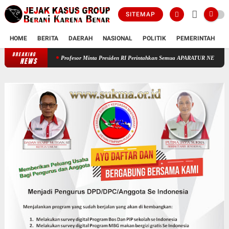
SITEMAP
HOME
BERITA
DAERAH
NASIONAL
POLITIK
PEMERINTAH
K
BREAKING
Profesor Minta Presiden RI Perintahkan Semua APARATUR NEGARA Di Seluruh Ind
NEWS