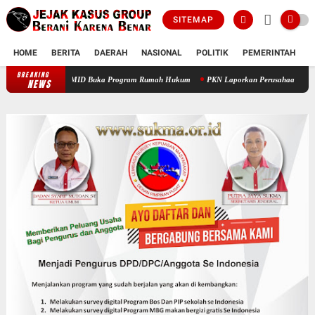
SITEMAP
HOME
BERITA
DAERAH
NASIONAL
POLITIK
PEMERINTAH
K
BREAKING
Prof Sutan Nasomal Dorong Pendidikan Advokat Muda, PAMID Buka Progr
NEWS