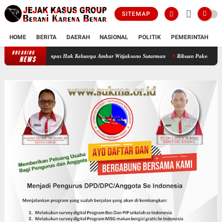
SITEMAP
HOME
BERITA
DAERAH
NASIONAL
POLITIK
PEMERINTAH
K
BREAKING
Oknum Polisi Kebon Jeruk Jadi Backing Mafia Tanah Merampas Hak Keluarga
NEWS