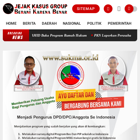
SITEMAP
HOME
BERITA
DAERAH
NASIONAL
POLITIK
PEMERINTAH
K
BREAKING
Prof Sutan Nasomal Dorong Pendidikan Advokat Muda, PAMID Buka Prog
NEWS