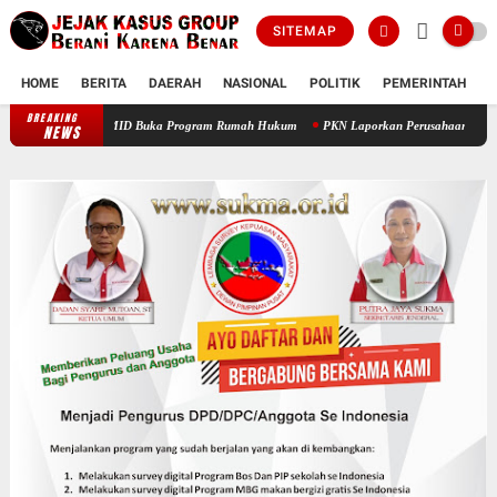
SITEMAP
HOME
BERITA
DAERAH
NASIONAL
POLITIK
PEMERINTAH
K
BREAKING
Prof Sutan Nasomal Dorong Pendidikan Advokat Muda, PAMID Buka Progr
NEWS