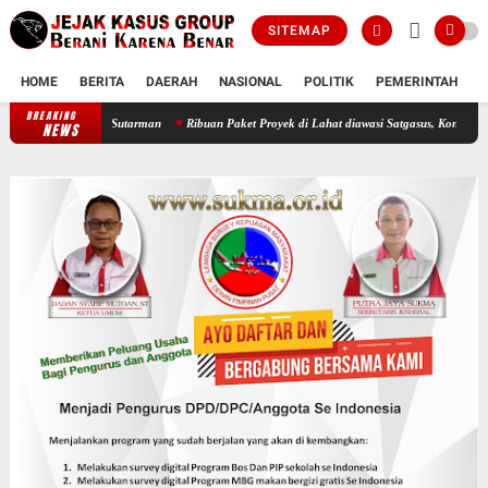
SITEMAP
HOME
BERITA
DAERAH
NASIONAL
POLITIK
PEMERINTAH
K
BREAKING
Ribuan Paket Proyek di Lahat diawasi Satgasus, Kontraktor Nakal Bisa
NEWS