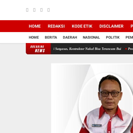
HOME
REDAKSI
KODE ETIK
DISCLAIMER
P
HOME
BERITA
DAERAH
NASIONAL
POLITIK
PEM
BREAKING
oyek di Lahat diawasi Satgasus, Kontraktor Nakal Bisa Terancam Bui
Profesor Minta Pre
NEWS