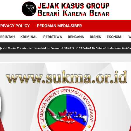
RIVACY POLICY
PEDOMAN MEDIA SIBER
ERINTAH
KRIMINAL
PERISTIWA
BENCANA
BISNIS
EKONOMI
W
siden RI Perintahkan Semua APARATUR NEGARA Di Seluruh Indonesia Tertibkan bendera lunt