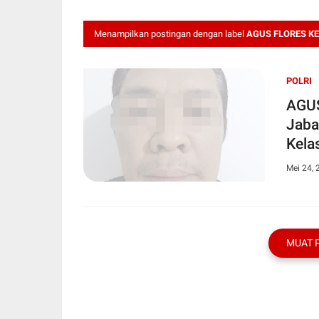
Menampilkan postingan dengan label
AGUS FLORES KE
POLRI
AGUS
Jabar, Hanya Berani Pukul Anggota
Kelas
Mei 24, 
MUAT 