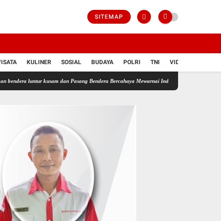
SITEMAP
ISATA
KULINER
SOSIAL
BUDAYA
POLRI
TNI
VIDIO
ur kusam dan Pasang Bendera Bercahaya Mewarnai Indonesia Merdeka !!!
JARGONISME