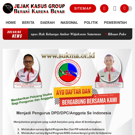
SITEMAP
HOME
BERITA
DAERAH
NASIONAL
POLITIK
PEMERINTAH
K
BREAKING
Oknum Polisi Kebon Jeruk Jadi Backing Mafia Tanah Merampas Hak Keluarga
NEWS