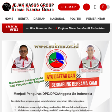
SITEMAP
HOME
BERITA
DAERAH
NASIONAL
POLITIK
PEMERINTAH
K
BREAKING
Ribuan Paket Proyek di Lahat diawasi Satgasus, Kontraktor Nakal Bisa Terancam B
NEWS