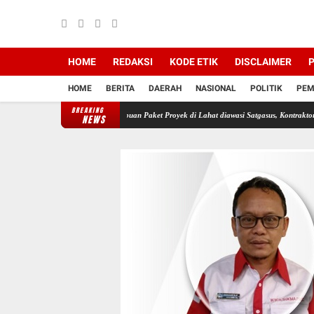
HOME
REDAKSI
KODE ETIK
DISCLAIMER
P
HOME
BERITA
DAERAH
NASIONAL
POLITIK
PEM
BREAKING
sono Sutarman
Ribuan Paket Proyek di Lahat diawasi Satgasus, Kontraktor Nakal Bisa Te
NEWS