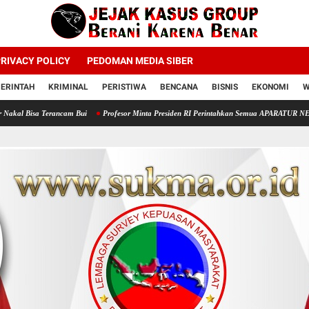
RIVACY POLICY
PEDOMAN MEDIA SIBER
ERINTAH
KRIMINAL
PERISTIWA
BENCANA
BISNIS
EKONOMI
W
rancam Bui
Profesor Minta Presiden RI Perintahkan Semua APARATUR NEGARA Di Seluruh 