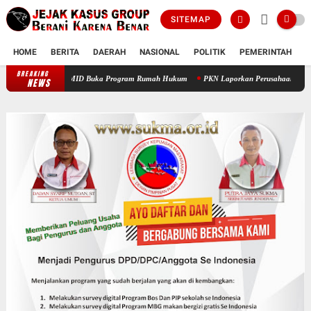
SITEMAP
HOME
BERITA
DAERAH
NASIONAL
POLITIK
PEMERINTAH
K
BREAKING
Prof Sutan Nasomal Dorong Pendidikan Advokat Muda, PAMID Buka Progr
NEWS