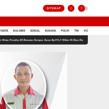
SITEMAP
ISATA
KULINER
SOSIAL
BUDAYA
POLRI
TNI
VIDIO
 RI Berantas Korupsi. Kasus Rp195,9 Miliar Di Riau Hukum Harus Mampu Di Tegakkan
A