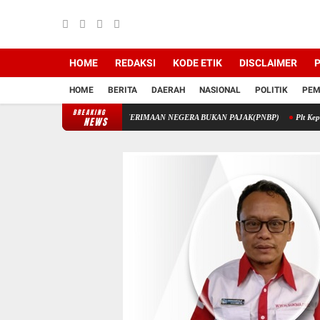
HOME
REDAKSI
KODE ETIK
DISCLAIMER
P
HOME
BERITA
DAERAH
NASIONAL
POLITIK
PEM
BREAKING
TIK MELALUI PENERIMAAN NEGERA BUKAN PAJAK(PNBP)
Plt Kepala Dinas Perik
NEWS