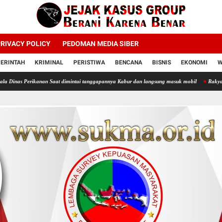
RIVACY POLICY
PEDOMAN MEDIA SIBER
ERINTAH
KRIMINAL
PERISTIWA
BENCANA
BISNIS
EKONOMI
W
anan Saat dimintai tanggapannya Kabur dan langsung masuk mobil
Rakyat Minta Presiden