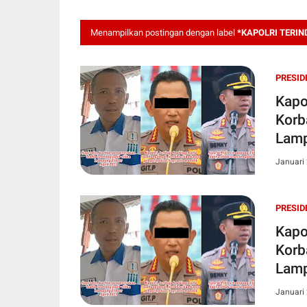
Menampilkan postingan dengan label
*KAPOLRI TERIN
PRESID
Kapo
Korb
Lamp
Januari 
PRESID
Kapo
Korb
Lamp
Januari 