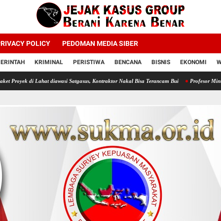
RIVACY POLICY
PEDOMAN MEDIA SIBER
ERINTAH
KRIMINAL
PERISTIWA
BENCANA
BISNIS
EKONOMI
W
ahat diawasi Satgasus, Kontraktor Nakal Bisa Terancam Bui
Profesor Minta Presiden RI 