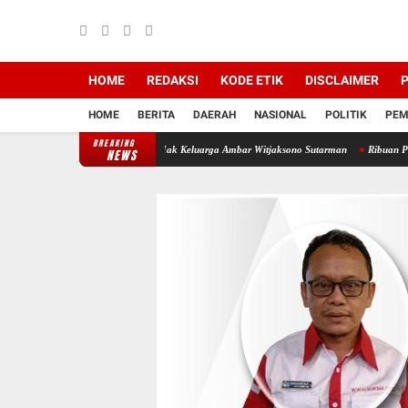
HOME
REDAKSI
KODE ETIK
DISCLAIMER
P
HOME
BERITA
DAERAH
NASIONAL
POLITIK
PEM
BREAKING
ia Tanah Merampas Hak Keluarga Ambar Witjaksono Sutarman
Ribuan Paket Proyek di L
NEWS