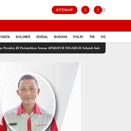
SITEMAP
ISATA
KULINER
SOSIAL
BUDAYA
POLRI
TNI
VIDIO
Perintahkan Semua APARATUR NEGARA Di Seluruh Indonesia Tertibkan bendera luntur kusam 