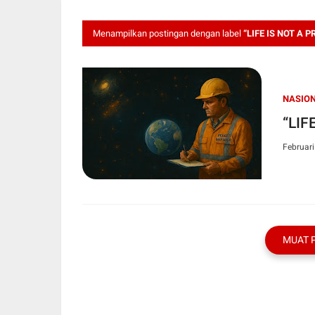
Menampilkan postingan dengan label
“LIFE IS NOT A 
NASIO
“LIF
Februari
MUAT 